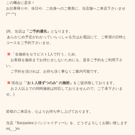
この機会に是非！
お仕事帰りや、休日や、ご自身へのご褒美に、当店舗へご来店下さいませ
(*^ ^*)
(尚、当店は
「ご予約優先」
となります。
あらかじめ予定がわかっていらっしゃる方はお電話にて、ご希望の日時と
コースをご予約下さいませ。
※
「全施術をセラピスト1人で行う」ため、
お客様を施術までお待たせしないためにも、是非ご予約をご利用下さ
い。
ご予約を頂ければ、お待ち頂く事なくご案内可能です。
※
現在は「"
お１人様ずつのみ" の施術」
をご提供致しております。
お２人以上での同時施術は対応しておりませんので、ご了承下さいま
せ。)
皆様のご来店を、心よりお待ち申し上げております。
当店『Banjaidee (バンジャイディー)』を、どうぞよろしくお願い致します
m(_ _)m