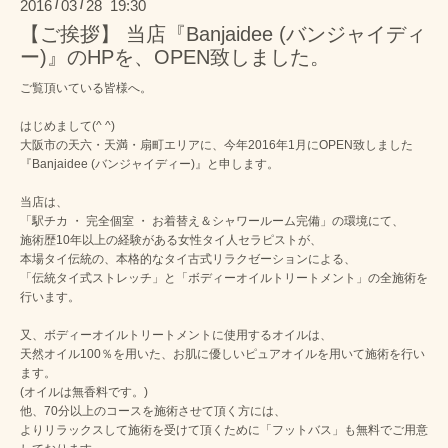
2016
03
28 19:30
/
/
【ご挨拶】 当店『Banjaidee (バンジャイディ
ー)』のHPを、OPEN致しました。
ご覧頂いている皆様へ。
はじめまして(^ ^)
大阪市の天六・天満・扇町エリアに、今年2016年1月にOPEN致しました
『Banjaidee (バンジャイディー)』と申します。
当店は、
「駅チカ ・ 完全個室 ・ お着替え＆シャワールーム完備」の環境にて、
施術歴10年以上の経験がある女性タイ人セラピストが、
本場タイ伝統の、本格的なタイ古式リラクゼーションによる、
「伝統タイ式ストレッチ」と「ボディーオイルトリートメント」の全施術を
行います。
又、ボディーオイルトリートメントに使用するオイルは、
天然オイル100％を用いた、お肌に優しいピュアオイルを用いて施術を行い
ます。
(オイルは無香料です。)
他、70分以上のコースを施術させて頂く方には、
よりリラックスして施術を受けて頂くために「フットバス」も無料でご用意