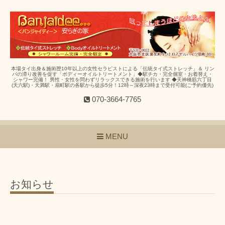
本場タイ出身＆施術歴10年以上の女性セラピストによる「伝統タイ式ストレッチ」＆ リン
パの滞り改善を促す「ボディーオイルトリートメント」◆駅チカ・完全個室・お着替え・
シャワー完備！ 男性・女性を問わずリラックスできる施術を行います ◆天神橋筋六丁目
(天六駅)・天満駅・扇町駅の各駅から徒歩5分！12時～深夜23時まで受付可能(ご予約優先)
070-3664-7765
MENU
お知らせ