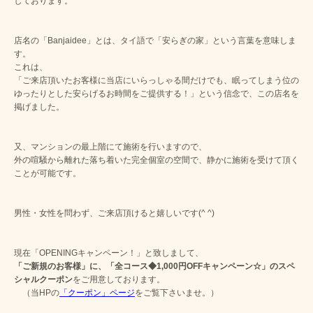
しております。
店名の「Banjaidee」とは、タイ語で「安らぎの家」という言葉を意味しま
す。
これは、
「ご来店頂いたお客様に当店にいらっしゃる間だけでも、眠ってしまう位の
ゆったりとした安らげるお時間をご提供する！」という信念で、この店名を
掲げました。
又、マンションの最上階にて施術を行いますので、
外の喧騒から離れた落ち着いた完全個室の空間で、静かに施術を受けて頂く
ことが可能です。
男性・女性を問わず、ご来店頂けると嬉しいです(^ ^)
現在「OPENINGキャンペーン！」と致しまして、
「ご新規のお客様」に、「全コース◆1,000円OFFキャンペーン☆」のスペ
シャルクーポン
をご用意しております。
（当HPの
「クーポン」ページ
をご覧下さいませ。）