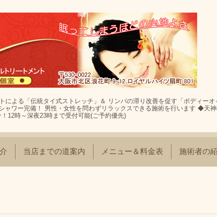
ストによる「伝統タイ式ストレッチ」＆ リンパの滞り改善を促す「ボディーオ
シャワー完備！ 男性・女性を問わずリラックスできる施術を行います ◆天
！12時～深夜23時まで受付可能(ご予約優先)
介
当店までの道案内
メニュー＆料金表
施術者の