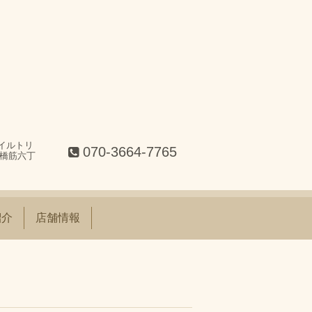
イルトリ
070-3664-7765
神橋筋六丁
紹介
店舗情報