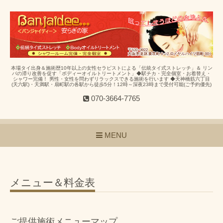
本場タイ出身＆施術歴10年以上の女性セラピストによる「伝統タイ式ストレッチ」＆ リン
パの滞り改善を促す「ボディーオイルトリートメント」◆駅チカ・完全個室・お着替え・
シャワー完備！ 男性・女性を問わずリラックスできる施術を行います ◆天神橋筋六丁目
(天六駅)・天満駅・扇町駅の各駅から徒歩5分！12時～深夜23時まで受付可能(ご予約優先)
070-3664-7765
MENU
メニュー＆料金表
ご提供施術メニューマップ